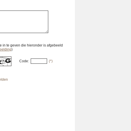
 in te geven die hieronder is afgebeeld
eelding
)
Code:
(*)
velden