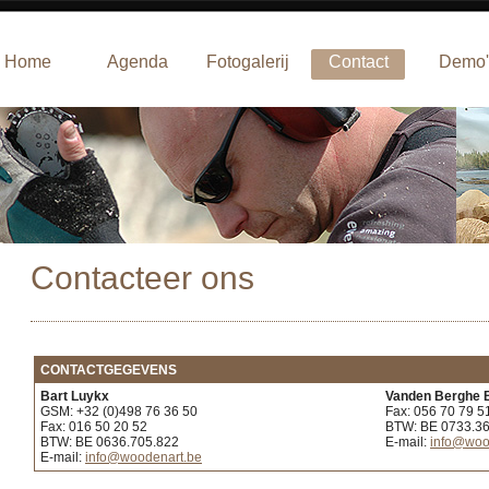
Home
Agenda
Fotogalerij
Contact
Demo'
Contacteer ons
CONTACTGEGEVENS
Bart Luykx
Vanden Berghe 
GSM: +32 (0)498 76 36 50
Fax: 056 70 79 5
Fax: 016 50 20 52
BTW: BE 0733.3
BTW: BE 0636.705.822
E-mail:
info@woo
E-mail:
info@woodenart.be