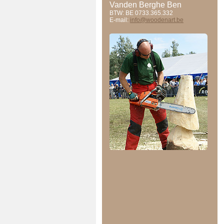
Vanden Berghe Ben
BTW: BE 0733.365.332
E-mail:
info@woodenart.be