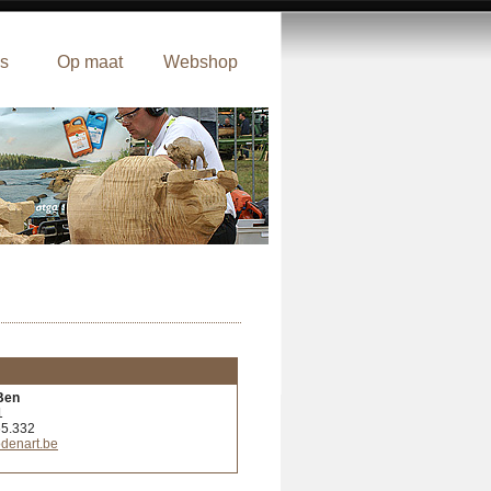
s
Op maat
Webshop
Ben
1
65.332
denart.be