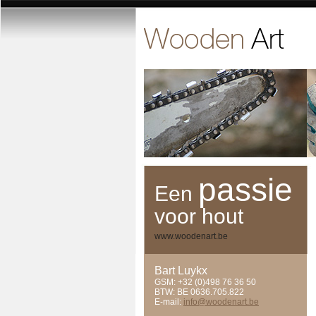
passie
Een
voor hout
www.woodenart.be
Bart Luykx
GSM: +32 (0)498 76 36 50
BTW: BE 0636.705.822
E-mail:
info@woodenart.be