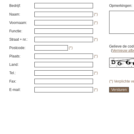
Bedrijf:
Opmerkingen:
Naam:
(*)
Voornaam:
(*)
Functie:
Straat + nr.:
(*)
Gelieve de code
Postcode:
(*)
(
Vernieuw afb
Plaats:
(*)
Land:
Tel.:
(*)
Fax:
(*) Verplichte 
E-mail:
(*)